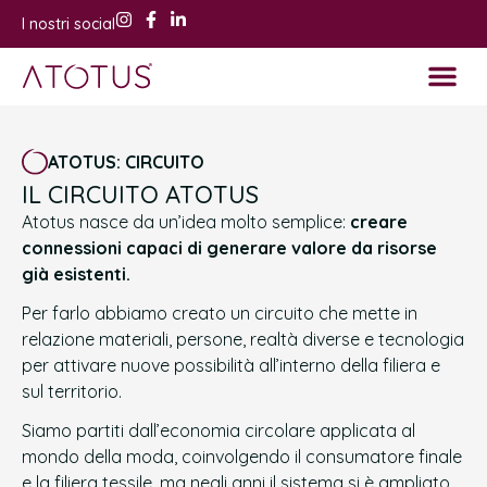
I nostri social
Corsi ed even
Shop e Ra
ATOTUS: CIRCUITO
IL CIRCUITO ATOTUS
Atotus nasce da un’idea molto semplice:
creare
connessioni capaci di generare valore da risorse
già esistenti.
Per farlo abbiamo creato un circuito che mette in
relazione materiali, persone, realtà diverse e tecnologia
per attivare nuove possibilità all’interno della filiera e
sul territorio.
Siamo partiti dall’economia circolare applicata al
mondo della moda, coinvolgendo il consumatore finale
e la filiera tessile, ma negli anni il sistema si è ampliato