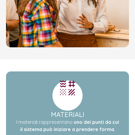
MATERIALI
I materiali rappresentano
uno dei punti da cui
il sistema può iniziare a prendere forma
.