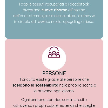
I capi e tessuti recuperati e i deadstock
diventano
nuove risorse
all’interno
dell’ecosistema, grazie ai suoi attori, e rimesse
in circolo attraverso riciclo, upcycling o riuso.
PERSONE
Il circuito esiste grazie alle persone che
scelgono la sostenibilità
nelle proprie scelte e
lo attivano ogni giorno.
Ogni persona contribuisce al circuito
attraverso i propri capi e materiali che sceglie