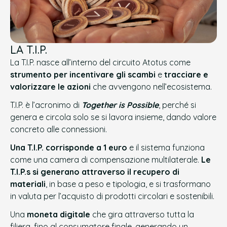
LA T.I.P.
La T.I.P. nasce all’interno del circuito Atotus come
strumento per incentivare gli scambi
e
tracciare e
valorizzare le azioni
che avvengono nell’ecosistema.
T.I.P. è l’acronimo di
Together is Possible
, perché si
genera e circola solo se si lavora insieme, dando valore
concreto alle connessioni.
Una T.I.P. corrisponde a 1 euro
e il sistema funziona
come una camera di compensazione multilaterale.
Le
T.I.P.s si generano attraverso il recupero di
materiali
, in base a peso e tipologia, e si trasformano
in valuta per l’acquisto di prodotti circolari e sostenibili.
Una
moneta digitale
che gira attraverso tutta la
filiera, fino al consumatore finale, generando un