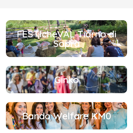
FESTIcheVAL Tiarno di
Sopra
Ginko
Bando Welfare KM0