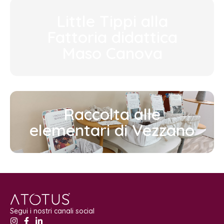
Little Tippi alla
Fattoria didattica
Maso Canova
Raccolta alle
elementari di Vezzano
Segui i nostri canali social