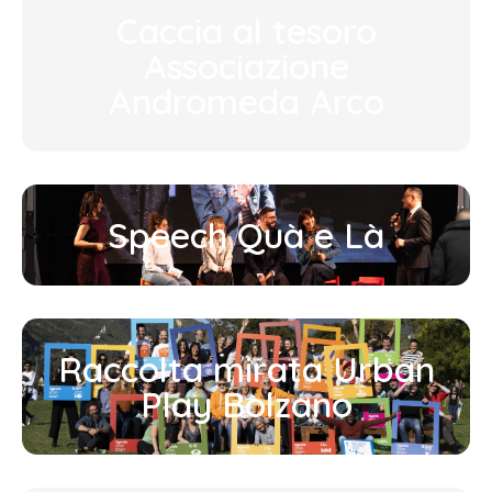
Caccia al tesoro
Associazione
Andromeda Arco
Speech Quà e Là
Raccolta mirata Urban
Play Bolzano