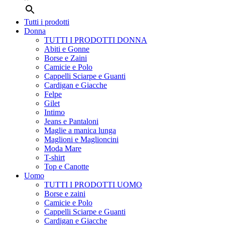
Tutti i prodotti
Donna
TUTTI I PRODOTTI DONNA
Abiti e Gonne
Borse e Zaini
Camicie e Polo
Cappelli Sciarpe e Guanti
Cardigan e Giacche
Felpe
Gilet
Intimo
Jeans e Pantaloni
Maglie a manica lunga
Maglioni e Maglioncini
Moda Mare
T-shirt
Top e Canotte
Uomo
TUTTI I PRODOTTI UOMO
Borse e zaini
Camicie e Polo
Cappelli Sciarpe e Guanti
Cardigan e Giacche