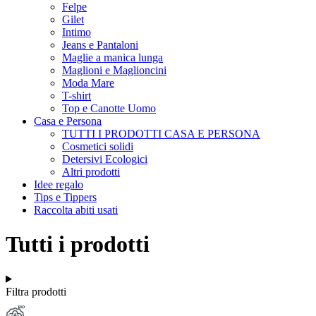
Felpe
Gilet
Intimo
Jeans e Pantaloni
Maglie a manica lunga
Maglioni e Maglioncini
Moda Mare
T-shirt
Top e Canotte Uomo
Casa e Persona
TUTTI I PRODOTTI CASA E PERSONA
Cosmetici solidi
Detersivi Ecologici
Altri prodotti
Idee regalo
Tips e Tippers
Raccolta abiti usati
Tutti i prodotti
Filtra prodotti