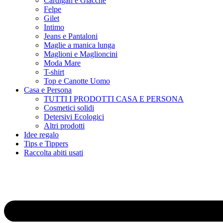
Cardigan e Giacche
Felpe
Gilet
Intimo
Jeans e Pantaloni
Maglie a manica lunga
Maglioni e Maglioncini
Moda Mare
T-shirt
Top e Canotte Uomo
Casa e Persona
TUTTI I PRODOTTI CASA E PERSONA
Cosmetici solidi
Detersivi Ecologici
Altri prodotti
Idee regalo
Tips e Tippers
Raccolta abiti usati