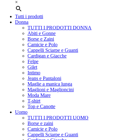
×
Tutti i prodotti
Donna
TUTTI I PRODOTTI DONNA
Abiti e Gonne
Borse e Zaini
Camicie e Polo
Cappelli Sciarpe e Guanti
Cardigan e Giacche
Felpe
Gilet
Intimo
Jeans e Pantaloni
Maglie a manica lunga
Maglioni e Maglioncini
Moda Mare
T-shirt
Top e Canotte
Uomo
TUTTI I PRODOTTI UOMO
Borse e zaini
Camicie e Polo
Cappelli Sciarpe e Guanti