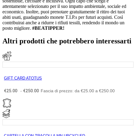
sostenibile, circolare e inclusiva. Ogni capo che scegli è
attentamente selezionato per il suo impatto ambientale, sociale ed
economico. Inoltre, puoi prenotare gratuitamente il ritiro dei tuoi
abiti usati, guadagnando monete T.I.P.s per futuri acquisti. Così
contribuirai anche a ridurre i rifiuti tessili, rendendo il mondo un
posto migliore.
#BEATIPPER!
Altri prodotti che potrebbero interessarti
GIFT CARD ATOTUS
€
25.00
-
€
250.00
Fascia di prezzo: da €25.00 a €250.00
CARTELLA CON TRACOLLA MN UPCYCLED