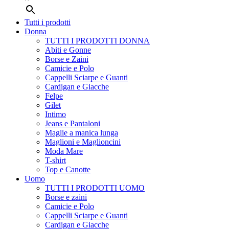
Tutti i prodotti
Donna
TUTTI I PRODOTTI DONNA
Abiti e Gonne
Borse e Zaini
Camicie e Polo
Cappelli Sciarpe e Guanti
Cardigan e Giacche
Felpe
Gilet
Intimo
Jeans e Pantaloni
Maglie a manica lunga
Maglioni e Maglioncini
Moda Mare
T-shirt
Top e Canotte
Uomo
TUTTI I PRODOTTI UOMO
Borse e zaini
Camicie e Polo
Cappelli Sciarpe e Guanti
Cardigan e Giacche