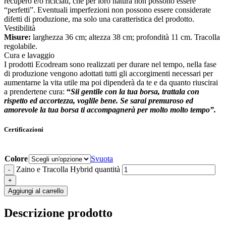
recupero e/o riciclati, che per loro natura non possono essere
“perfetti”. Eventuali imperfezioni non possono essere considerate
difetti di produzione, ma solo una caratteristica del prodotto.
Vestibilità
Misure:
larghezza 36 cm; altezza 38 cm; profondità 11 cm. Tracolla
regolabile.
Cura e lavaggio
I prodotti Ecodream sono realizzati per durare nel tempo, nella fase
di produzione vengono adottati tutti gli accorgimenti necessari per
aumentarne la vita utile ma poi dipenderà da te e da quanto riuscirai
a prendertene cura:
“
Sii gentile con la tua borsa, trattala con
rispetto ed accortezza, voglile bene. Se sarai premuroso ed
amorevole la tua borsa ti accompagnerà per molto molto tempo”.
Certificazioni
Colore
Svuota
Zaino e Tracolla Hybrid quantità
-
+
Aggiungi al carrello
Descrizione prodotto