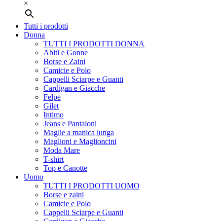
×
Tutti i prodotti
Donna
TUTTI I PRODOTTI DONNA
Abiti e Gonne
Borse e Zaini
Camicie e Polo
Cappelli Sciarpe e Guanti
Cardigan e Giacche
Felpe
Gilet
Intimo
Jeans e Pantaloni
Maglie a manica lunga
Maglioni e Maglioncini
Moda Mare
T-shirt
Top e Canotte
Uomo
TUTTI I PRODOTTI UOMO
Borse e zaini
Camicie e Polo
Cappelli Sciarpe e Guanti