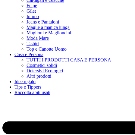
Cardigan e Giacche
Felpe
Gilet
Intimo
Jeans e Pantaloni
Maglie a manica lunga
Maglioni e Maglioncini
Moda Mare
T-shirt
Top e Canotte Uomo
Casa e Persona
TUTTI I PRODOTTI CASA E PERSONA
Cosmetici solidi
Detersivi Ecologici
Altri prodotti
Idee regalo
Tips e Tippers
Raccolta abiti usati