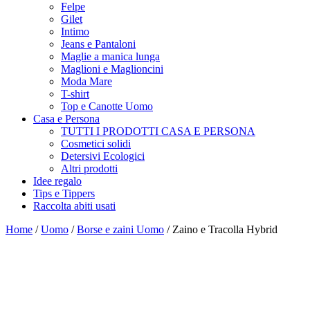
Felpe
Gilet
Intimo
Jeans e Pantaloni
Maglie a manica lunga
Maglioni e Maglioncini
Moda Mare
T-shirt
Top e Canotte Uomo
Casa e Persona
TUTTI I PRODOTTI CASA E PERSONA
Cosmetici solidi
Detersivi Ecologici
Altri prodotti
Idee regalo
Tips e Tippers
Raccolta abiti usati
Home
/
Uomo
/
Borse e zaini Uomo
/ Zaino e Tracolla Hybrid