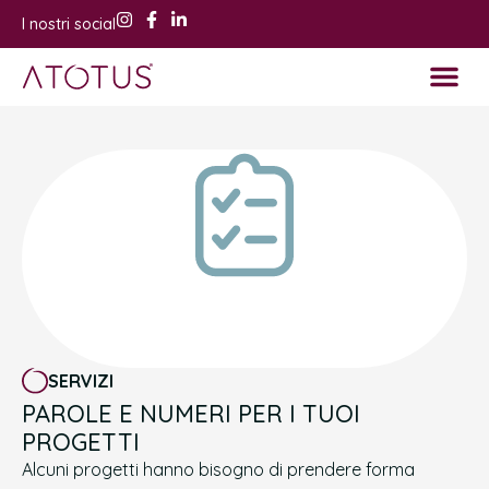
I nostri social
Corsi ed even
Shop e Ra
SERVIZI
PAROLE E NUMERI PER I TUOI
PROGETTI
Alcuni progetti hanno bisogno di prendere forma