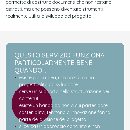
permette di costruire documenti che non restano
astratti, ma che possono diventare strumenti
realmente utili allo sviluppo del progetto.
QUESTO SERVIZIO FUNZIONA
PARTICOLARMENTE BENE
QUANDO…
esiste già un’idea, una bozza o una
progettualità da sviluppare
serve un supporto nella strutturazione dei
contenuti
esiste un bando ad hoc a cui partecipare
sostenibilità, territorio o innovazione fanno
parte della visione del progetto
si cerca un approccio concreto e non